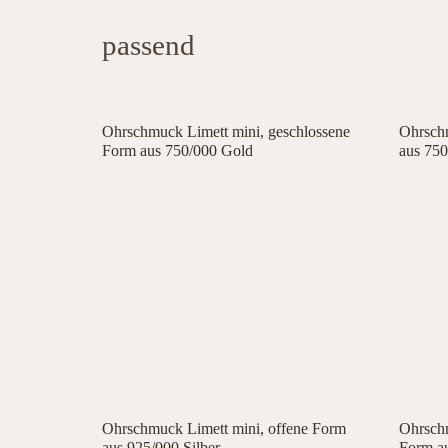
passend
Ohrschmuck Limett mini, geschlossene
Ohrschm
Form aus 750/000 Gold
aus 75
Ohrschmuck Limett mini, offene Form
Ohrschm
aus 925/000 Silber
Form au