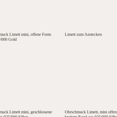
uck Limett mini, offene Form
Limett zum Anstecken
0/000 Gold
uck Limett mini, geschlossene
Ohrschmuck Limett, mini offen
s 925/000 Silber
breitem Rand aus 925/000 Silb