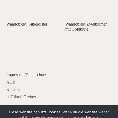
Wandobjekt, Silberdistel
Wandobjekt Zweiblumen
mit Goldblüte
Impressum/Datenschutz
AGB
Kontakt
Hiltrud Greiner
schmuck_objekte_bregenz
Diese Website benutzt Cookies. Wenn du die Website weiter
nutzt, gehen wir von deinem Einverständnis aus.