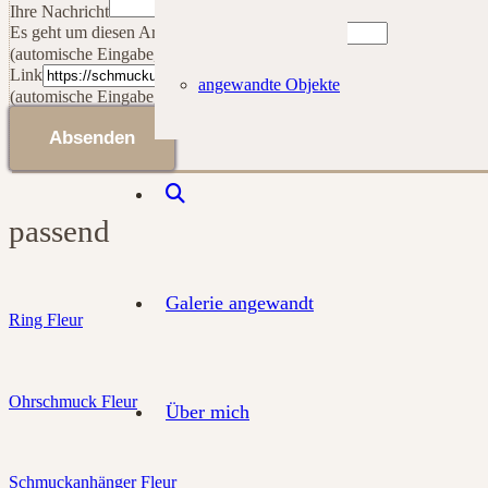
diesen
Ihre Nachricht
Es geht um diesen Artikel
(automische Eingabe, bitte nicht ändern)
Link
angewandte Objekte
(automische Eingabe, bitte nicht ändern)
Absenden
passend
Galerie angewandt
Ring Fleur
Ohrschmuck Fleur
Über mich
Schmuckanhänger Fleur