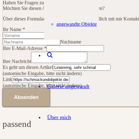
Haben Sie Fragen zu diesem Artikel?
Möchten Sie diesen Artikel gerne bei mir erwerben?
Über dieses Formular können Sie ganz unverbindlich mit mir Kontak
angewandte Objekte
Es
Ihr Name
*
Link
Vorname
Ihre
Nachname
Ihre E-Mail-Adresse
*
Ihre Nachricht
Es geht um diesen Artikel
(automische Eingabe, bitte nicht ändern)
Link
(automische Eingabe, bitte nicht ändern)
Galerie angewandt
Absenden
Über mich
passend