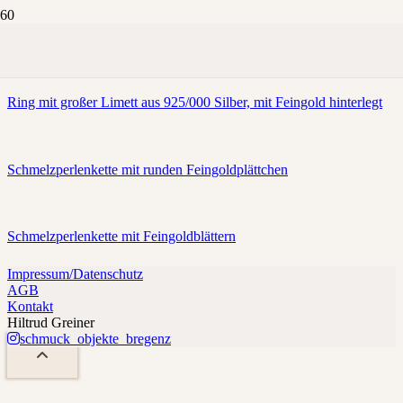
Feingold
Ring mit großer Limett aus 925/000 Silber, mit Feingold hinterlegt
Schmelzperlenkette mit runden Feingoldplättchen
Schmelzperlenkette mit Feingoldblättern
Impressum/Datenschutz
AGB
Kontakt
Hiltrud Greiner
schmuck_objekte_bregenz