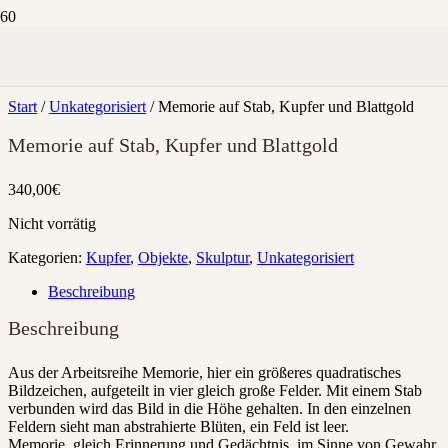
Start
/
Unkategorisiert
/ Memorie auf Stab, Kupfer und Blattgold
Memorie auf Stab, Kupfer und Blattgold
340,00
€
Nicht vorrätig
Kategorien:
Kupfer
,
Objekte
,
Skulptur
,
Unkategorisiert
Beschreibung
Beschreibung
Aus der Arbeitsreihe Memorie, hier ein größeres quadratisches
Bildzeichen, aufgeteilt in vier gleich große Felder. Mit einem Stab
verbunden wird das Bild in die Höhe gehalten. In den einzelnen
Feldern sieht man abstrahierte Blüten, ein Feld ist leer.
Memorie, gleich Erinnerung und Gedächtnis, im Sinne von Gewahr